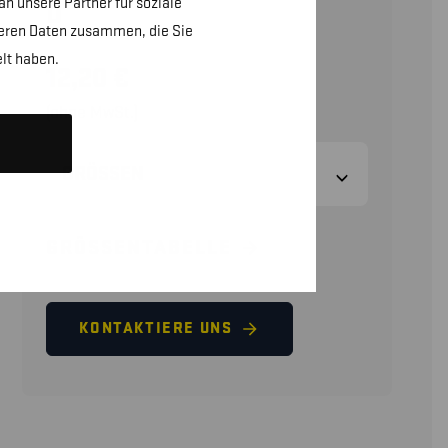
n unsere Partner für soziale
D
teren Daten zusammen, die Sie
lt haben.
12,20
€
(ohne MwSt.)
GRÖSSEN
GRÖSSENTABELLE
KONTAKTIERE UNS