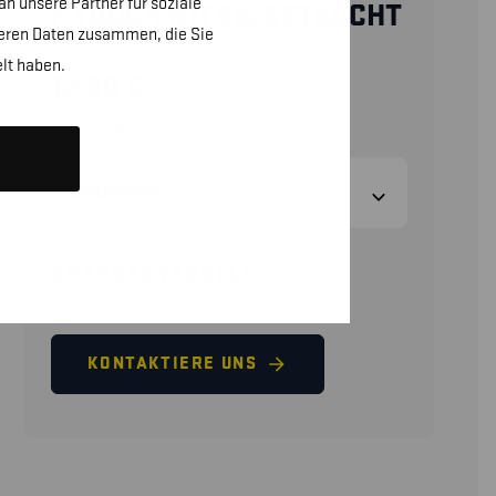
n unsere Partner für soziale
F TOUCH NITRIL-GETAUCHT
teren Daten zusammen, die Sie
lt haben.
12,90
€
(ohne MwSt.)
GRÖSSEN
GRÖSSENTABELLE
KONTAKTIERE UNS