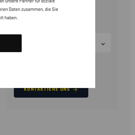
n unsere Partner für soziale
teren Daten zusammen, die Sie
153,00
€
lt haben.
(ohne MwSt.)
GRÖSSEN
GRÖSSENTABELLE
KONTAKTIERE UNS