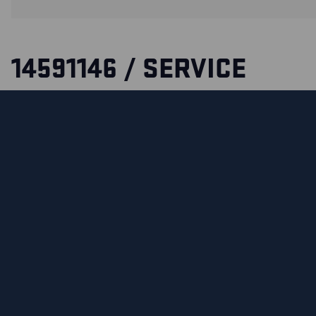
14591146 / SERVICE
ARBEITSHOSE STRETCH
Service Arbeitshose mit Stretch-Einsätzen an sorgfältig a
und vorgeformten Beinen für optimale Beweglichkeit und K
besteht aus CORDURA® Nyco, ein robuster Stoff, der die 
Beständigkeit und den Komfort der Baumwolle kombiniert.
ZERTIFIZIERUNGEN
MATERIALEIGENSCHAFTEN UND WASCHHINWEIS