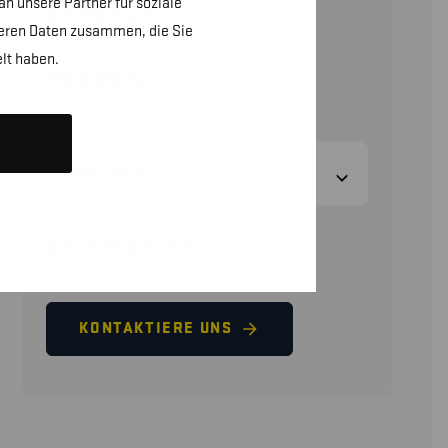
n unsere Partner für soziale
STRETCH
teren Daten zusammen, die Sie
lt haben.
103,90
€
(ohne MwSt.)
GRÖSSEN
GRÖSSENTABELLE
KONTAKTIERE UNS