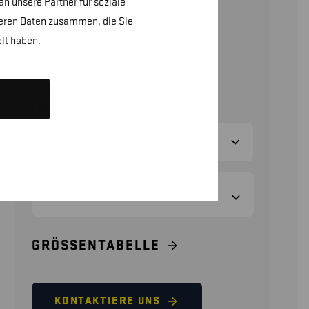
n unsere Partner für soziale
STRETCH
teren Daten zusammen, die Sie
lt haben.
67,00
€
(ohne MwSt.)
FARBE
GRÖSSEN
GRÖSSENTABELLE
KONTAKTIERE UNS