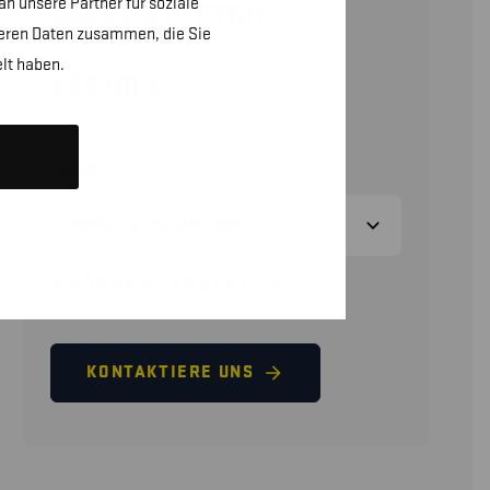
n unsere Partner für soziale
JACKE STRETCH
teren Daten zusammen, die Sie
lt haben.
240,00
€
(ohne MwSt.)
FARBE
GRÖSSENTABELLE
KONTAKTIERE UNS