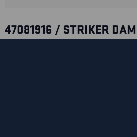
47081916 / STRIKER DA
SHELL JACKE STRETCH
Eine bequeme Shell-Jacke aus hochwertigem Stretchmaterial
oder äußere Schicht. Die Jacke ist wind- und wasserdicht, 
Nähte und eine feste Kapuze. Das Material ist dreilagig auf
die optimale Kombination aus Wind- und Wasserdichtheit be
Atmungsaktivität des Materials.
Unterarmreißverschlüsse sorgen bei Bedarf für zusätzliche
Frontverschluss mit Windschutzleiste bietet zusätzlichen 
Elementen. Die geräumigen Reißverschlusstaschen bieten 
für große Dokumente.