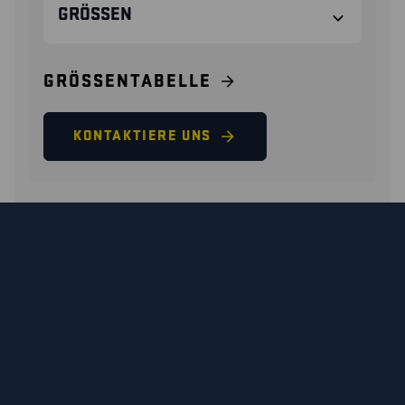
GRÖSSEN
GRÖSSENTABELLE
KONTAKTIERE UNS
24880000 / STRIKER
SICHERHEITSSCHUH S1PS
Hochwertige, wasserdichte Sneaker mit
strapazierfähigem Textilobermaterial und zusätzlischem
Schutz an Zehen und Ferse. Die mikroporöse Membran
hält deine Füße auch bei schlechtem Wetter trocken.