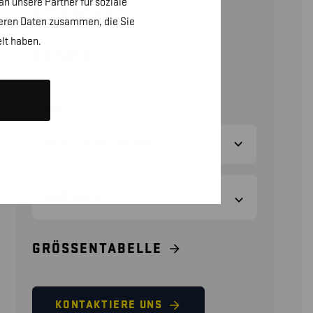
n unsere Partner für soziale
EINSÄTZEN
teren Daten zusammen, die Sie
lt haben.
59,50
€
(ohne MwSt.)
FARBE
GRÖSSEN
GRÖSSENTABELLE
KONTAKTIERE UNS