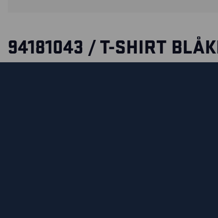
94181043 / T-SHIRT BLÅ
BEACH CLUB
Ab an den Strand oder in den Urlaub im echten Blåkläder-
stylisches T-shirt aus 85 % Baumwolle und 15 % Viskose m
Club“ Aufdruck.
MATERIAL