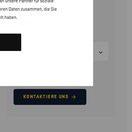
n unsere Partner für soziale
BEACH CLUB
teren Daten zusammen, die Sie
lt haben.
17,50
€
(ohne MwSt.)
GRÖSSEN
GRÖSSENTABELLE
KONTAKTIERE UNS