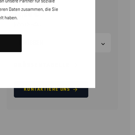
n unsere Partner für soziale
teren Daten zusammen, die Sie
12,20
€
lt haben.
(ohne MwSt.)
GRÖSSEN
GRÖSSENTABELLE
KONTAKTIERE UNS