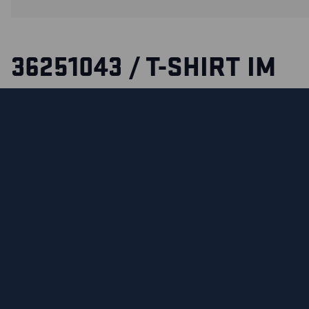
36251043 / T-SHIRT IM
MULTIPACK
Erweitern Sie Ihre Garderobe mit einem tollen Basic im 5er
Praktisches und bequemes T-Shirt aus 85% Baumwolle un
geripptem Halsausschnitt und verstärkten Nacken- und Sch
Preis gilt pro Artikel – die Gesamtsumme wird an der Kasse
ZERTIFIZIERUNGEN
MATERIALEIGENSCHAFTEN UND WASCHHINWEIS