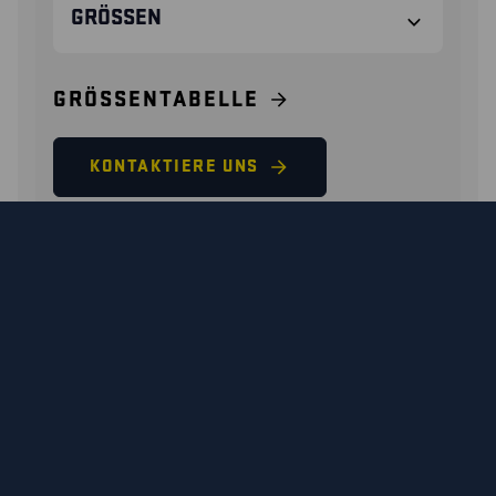
GRÖSSEN
GRÖSSENTABELLE
KONTAKTIERE UNS
23860000 / TITAN
SICHERHEITSSCHUH S7L
WASSERDICHT
Ein bequemer, stabiler und robuster Sicherheitsstiefel
mit einem Obermaterial aus wasserabweisender und
strapazierfähiger Mikrofaser. Die mikroporöse Membran