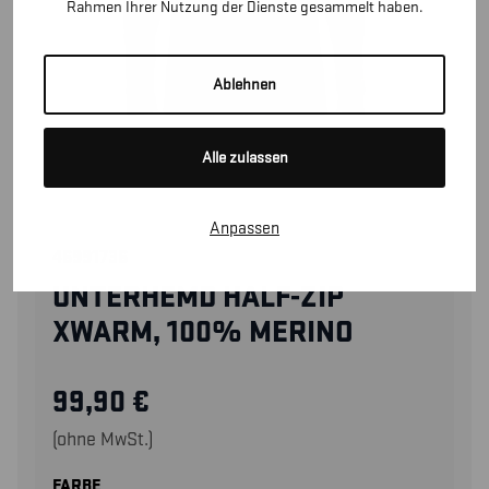
Rahmen Ihrer Nutzung der Dienste gesammelt haben.
Ablehnen
Alle zulassen
Anpassen
46991736
UNTERHEMD HALF-ZIP
XWARM, 100% MERINO
99,90
€
(ohne MwSt.)
FARBE