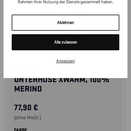
Rahmen Ihrer Nutzung der Dienste gesammelt haben.
Ablehnen
Alle zulassen
Anpassen
18451736
UNTERHOSE XWARM, 100%
MERINO
77,90
€
(ohne MwSt.)
FARBE