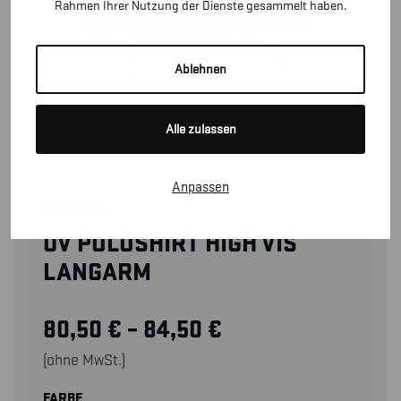
Rahmen Ihrer Nutzung der Dienste gesammelt haben.
Ablehnen
Alle zulassen
Anpassen
35981013
UV POLOSHIRT HIGH VIS
LANGARM
80,50
€
–
84,50
€
(ohne MwSt.)
FARBE