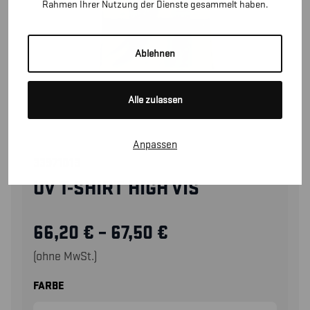
Rahmen Ihrer Nutzung der Dienste gesammelt haben.
Ablehnen
Alle zulassen
Anpassen
33971013
UV T-SHIRT HIGH VIS
66,20
€
–
67,50
€
(ohne MwSt.)
FARBE