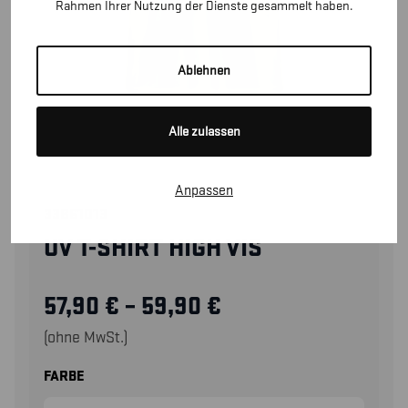
Rahmen Ihrer Nutzung der Dienste gesammelt haben.
Ablehnen
Alle zulassen
Anpassen
33861013
UV T-SHIRT HIGH VIS
57,90
€
–
59,90
€
(ohne MwSt.)
FARBE