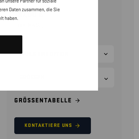
n unsere Partner für soziale
teren Daten zusammen, die Sie
137,00
€
lt haben.
(ohne MwSt.)
FARBE
GRÖSSEN
GRÖSSENTABELLE
KONTAKTIERE UNS